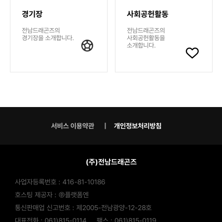
경기장
사회공헌활동
전남드래곤즈의
전남드래곤즈의
경기장을 소개합니다.
사회공헌활동을
소개합니다.
서비스 이용약관
개인정보처리방침
(주)전남드래곤즈
사업자등록번호 : 416-81-10186
호스팅 제공자 : ㈜플랫폼엔
통신판매업 신고번호 : 제2005-전남광양-12-28호
대표전화 : 061)815-0114
팩스 : 061)815-0119